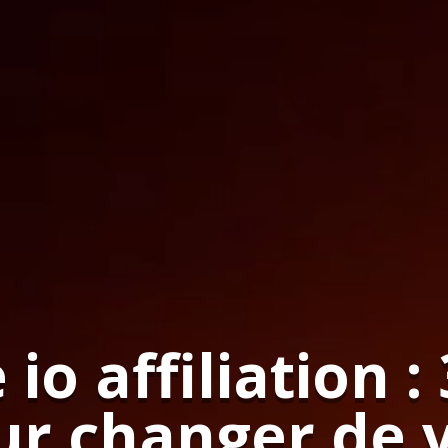
io affiliation :
r changer de v