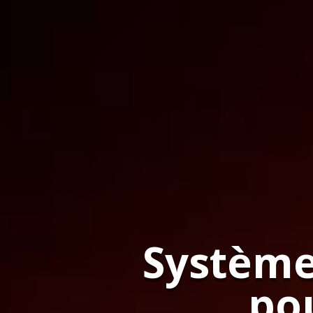
Système 
pou