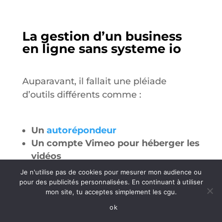
La gestion d’un business
en ligne sans systeme io
Auparavant, il fallait une pléiade
d’outils différents comme :
Un
autorépondeur
Un compte Vimeo pour héberger les
vidéos
Un
outil de création de tunnel de
Je n'utilise pas de cookies pour mesurer mon audience ou
vente
pour des publicités personnalisées. En continuant à utiliser
mon site, tu acceptes simplement les cgu.
Un systeme pour créer le site web
Un systeme pour mettre en place
ok
un programme d’affiliation