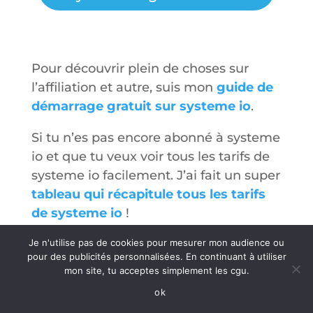
Pour découvrir plein de choses sur
l’affiliation et autre, suis mon
guide de
démarrage gratuit sur systeme io
.
Si tu n’es pas encore abonné à systeme
io et que tu veux voir tous les tarifs de
systeme io facilement. J’ai fait un super
tableau qui récapitule tous les tarifs
de systeme io
!
Tu peux aussi voir les
prix des
Je n'utilise pas de cookies pour mesurer mon audience ou
pour des publicités personnalisées. En continuant à utiliser
abonnements à systeme
mon site, tu acceptes simplement les cgu.
io
directement sur leur site.
ok