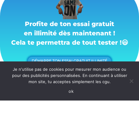
Profite de ton essai gratuit
en illimité dès maintenant !
Cela te permettra de tout tester !
😃
DÉMARRE TON ESSAI GRATUIT ILLIMITÉ
Je n'utilise pas de cookies pour mesurer mon audience ou
pour des publicités personnalisées. En continuant à utiliser
mon site, tu acceptes simplement les cgu.
ok
Les meilleurs liens utiles
pour systeme io
Voici les liens utiles que j’aurais aimé
avoir quand j’ai commencé sur