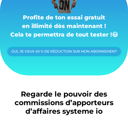
Profite de ton essai gratuit
en illimité dès maintenant !
Cela te permettra de tout tester !
😃
OUI, JE VEUX 40 % DE RÉDUCTION SUR MON ABONNEMENT
Regarde le p
ouvoir des
commissions d’apporteurs
d’affaires systeme io