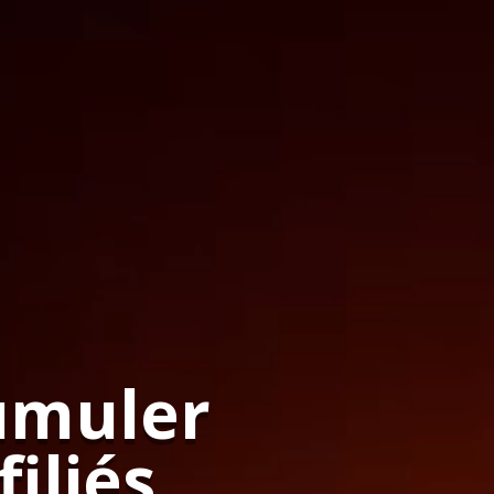
cumuler
iliés