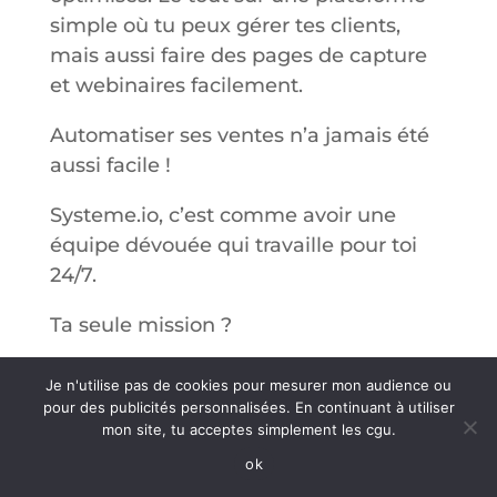
simple où tu peux gérer tes clients,
mais aussi faire des pages de capture
et webinaires facilement.
Automatiser ses ventes n’a jamais été
aussi facile !
Systeme.io, c’est comme avoir une
équipe dévouée qui travaille pour toi
24/7.
Ta seule mission ?
Focalise-toi sur ce que tu sais faire :
Je n'utilise pas de cookies pour mesurer mon audience ou
créer ton offre et servir tes clients.
pour des publicités personnalisées. En continuant à utiliser
mon site, tu acceptes simplement les cgu.
C’est l’outil parfait pour
propulser ton
ok
entreprise vers l’apogée
. Alors, prêt à