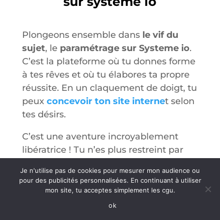
sur systeme io
Plongeons ensemble dans
le vif du
sujet
, le
paramétrage sur Systeme io
.
C’est la plateforme où tu donnes forme
à tes rêves et où tu élabores ta propre
réussite. En un claquement de doigt, tu
peux
concevoir ton site interne
t selon
tes désirs.
C’est une aventure incroyablement
libératrice ! Tu n’es plus restreint par
des entraves techniques, mais guidé
Je n'utilise pas de cookies pour mesurer mon audience ou
par ton imagination foisonnante et tes
pour des publicités personnalisées. En continuant à utiliser
objectifs grandioses. Tu as l’opportunité
mon site, tu acceptes simplement les cgu.
d’élaborer des
tunnels de vente
ok
performants
qui transforment tes