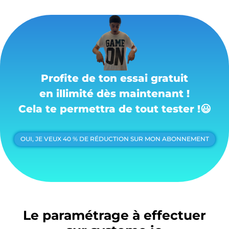
Profite de ton essai gratuit
en illimité dès maintenant !
Cela te permettra de tout tester !
😃
OUI, JE VEUX 40 % DE RÉDUCTION SUR MON ABONNEMENT
Le paramétrage à effectuer