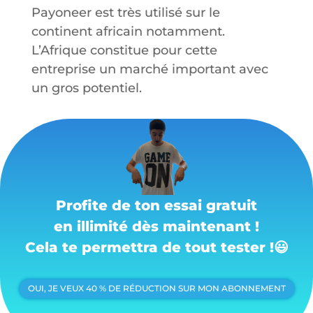
Payoneer est très utilisé sur le
continent africain notamment.
L’Afrique constitue pour cette
entreprise un marché important avec
un gros potentiel.
Profite de ton essai gratuit
en illimité dès maintenant !
Cela te permettra de tout tester !
😃
OUI, JE VEUX 40 % DE RÉDUCTION SUR MON ABONNEMENT