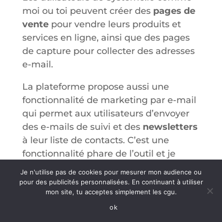
moi ou toi peuvent créer des
pages de
vente
pour vendre leurs produits et
services en ligne, ainsi que des pages
de capture pour collecter des adresses
e-mail.
La plateforme propose aussi une
fonctionnalité de marketing par e-mail
qui permet aux utilisateurs d’envoyer
des e-mails de suivi et des
newsletters
à leur liste de contacts. C’est une
fonctionnalité phare de l’outil et je
t’avoue qu’elle est vraiment géniale !
Je n'utilise pas de cookies pour mesurer mon audience ou
pour des publicités personnalisées. En continuant à utiliser
Le fondateur de systeme io utilise
mon site, tu acceptes simplement les cgu.
beaucoup les emails et il sait que c’est
ok
très important pour faire des ventes,