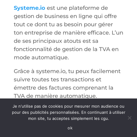
Systeme.io
est une plateforme de
gestion de business en ligne qui offre
tout ce dont tu as besoin pour gérer
ton entreprise de manière efficace. L’un
de ses principaux atouts est sa
fonctionnalité de gestion de la TVA en
mode automatique.
Grâce à systeme.io, tu peux facilement
suivre toutes tes transactions et
émettre des factures comprenant la
TVA de manière automatique.
Je n'utilise pas de cookies pour mesurer mon audience ou
pour des publicités personnalisées. En continuant à utiliser
mon site, tu acceptes simplement les cgu.
Quels sont les avantages
ok
de l’utilisation de