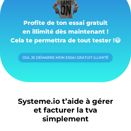
Profite de ton essai gratuit
en illimité dès maintenant !
Cela te permettra de tout tester !
😃
OUI, JE DÉMARRE MON ESSAI GRATUIT ILLIMITÉ
Systeme.io t’aide à gérer
et facturer la tva
simplement