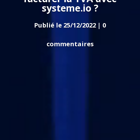
systeme.io ?
Publié le 25/12/2022
|
0
commentaires