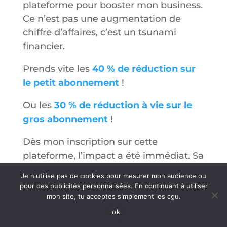
plateforme pour booster mon business.
Ce n’est pas une augmentation de
chiffre d’affaires, c’est un tsunami
financier.
Prends vite les
40 % de réduction sur
le petit abonnement
!
Ou les
30 % de réduction à vie sur le
gros abonnement
!
Dès mon inscription sur cette
plateforme, l’impact a été immédiat. Sa
maîtrise des tunnels de vente et de
Je n'utilise pas de cookies pour mesurer mon audience ou
l’automatisation marketing convertit
pour des publicités personnalisées. En continuant à utiliser
les prospects en clients fidèles. Me voici
mon site, tu acceptes simplement les cgu.
cheffe d’orchestre d’une symphonie de
ok
ventes réussies.