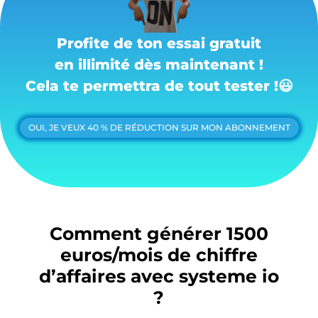
Profite de ton essai gratuit
en illimité dès maintenant !
Cela te permettra de tout tester !
😃
OUI, JE VEUX 40 % DE RÉDUCTION SUR MON ABONNEMENT
Comment générer 1500
euros/mois de chiffre
d’affaires avec systeme io
?