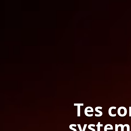
Tes co
system