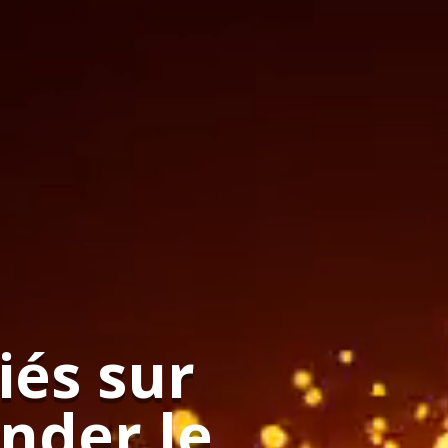
iés sur
nder le