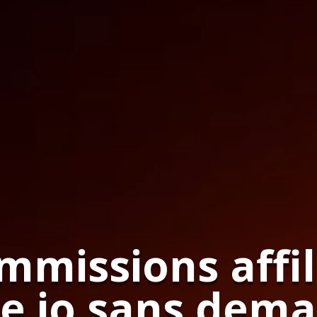
mmissions affil
e.io sans dema