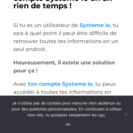
rien de temps !
Si tu es un utilisateur de
Systeme io
, tu
sais à quel point il peut être difficile de
retrouver toutes tes informations en un
seul endroit.
Heureusement, il existe une solution
pour ça !
Avec
ton compte Systeme io
, tu peux
accéder à toutes tes informations en
un clin d’œil. Que ce soit tes
Je n'utilise pas de cookies pour mesurer mon audience ou
abonnements, tes factures, tes cours
pour des publicités personnalisées. En continuant à utiliser
mon site, tu acceptes simplement les cgu.
en ligne ou encore tes emails, tu peux
tout retrouver facilement sur ton
ok
compte.