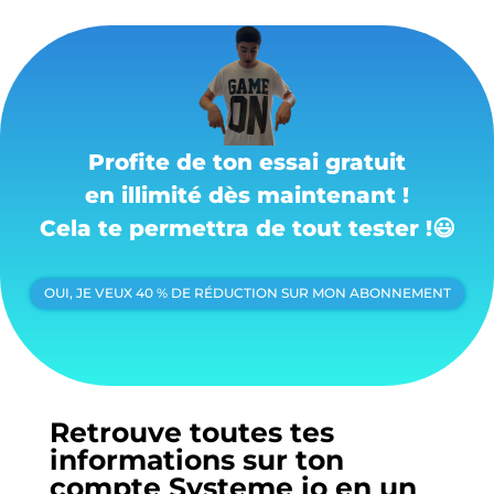
Profite de ton essai gratuit
en illimité dès maintenant !
Cela te permettra de tout tester !
😃
OUI, JE VEUX 40 % DE RÉDUCTION SUR MON ABONNEMENT
Retrouve toutes tes
informations sur ton
compte Systeme io en un