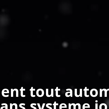
nt tout autom
ans systeme io