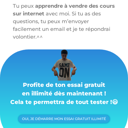
Tu peux
apprendre à vendre des cours
sur internet
avec moi. Si tu as des
questions, tu peux m’envoyer
facilement un email et je te répondrai
volontier.^^
Profite de ton essai gratuit
en illimité dès maintenant !
Cela te permettra de tout tester !
😃
OUI, JE DÉMARRE MON ESSAI GRATUIT ILLIMITÉ