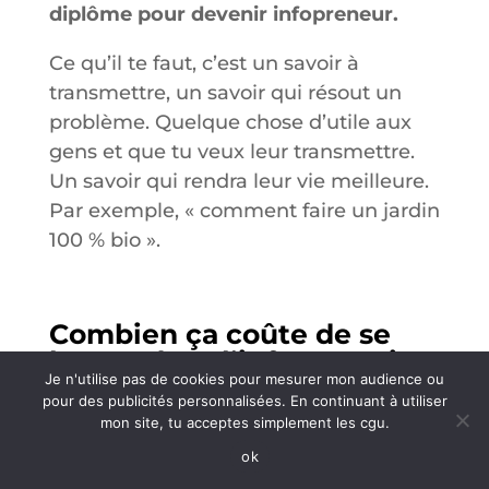
diplôme pour devenir infopreneur.
Ce qu’il te faut, c’est un savoir à
transmettre, un savoir qui résout un
problème. Quelque chose d’utile aux
gens et que tu veux leur transmettre.
Un savoir qui rendra leur vie meilleure.
Par exemple, « comment faire un jardin
100 % bio ».
Combien ça coûte de se
lancer dans l’infoprenariat
Je n'utilise pas de cookies pour mesurer mon audience ou
?
pour des publicités personnalisées. En continuant à utiliser
mon site, tu acceptes simplement les cgu.
ok
Il y a quelques années ça coutait