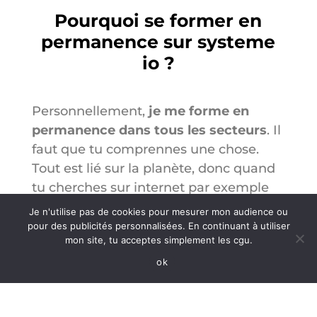
Pourquoi se former en
permanence sur systeme
io ?
Personnellement,
je me forme en
permanence dans tous les secteurs
. Il
faut que tu comprennes une chose.
Tout est lié sur la planète, donc quand
tu cherches sur internet par exemple
marketing digital
. Eh bien cette
Je n'utilise pas de cookies pour mesurer mon audience ou
recherche va t’amener à découvrir
pour des publicités personnalisées. En continuant à utiliser
mon site, tu acceptes simplement les cgu.
d’autres choses. Et ces autres choses
ok
vont t’amener à découvrir encore
d’autres choses etc.
Pour te donner un autre exemple, un