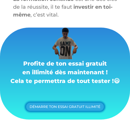
de la réussite, il te faut
investir en toi-
même
, c’est vital.
Profite de ton essai gratuit
en illimité dès maintenant !
Cela te permettra de tout tester !
😃
DÉMARRE TON ESSAI GRATUIT ILLIMITÉ